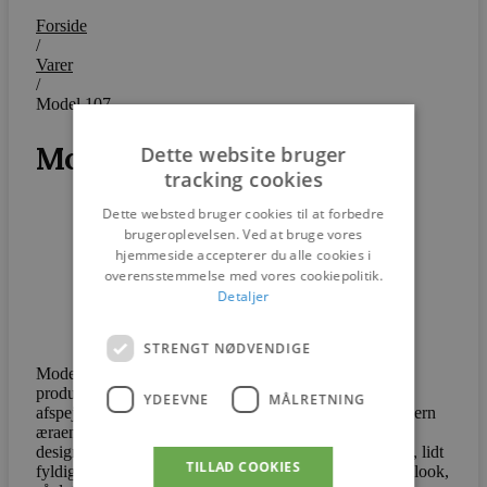
Forside
/
Varer
/
Model 107
Model 107
Dette website bruger
tracking cookies
Dette websted bruger cookies til at forbedre
brugeroplevelsen. Ved at bruge vores
hjemmeside accepterer du alle cookies i
overensstemmelse med vores cookiepolitik.
Detaljer
STRENGT NØDVENDIGE
Model 107 blev designet i 1950’erne og oprindeligt
produceret af Magnus Olesen i 1956. Stolens detaljer
YDEEVNE
MÅLRETNING
afspejler det originale, klassiske design fra Danish Modern
æraen. Stolen repræsenterer Ib Kofod-Larsens
designtilgang, når den er bedst: at designe en behagelig, lidt
TILLAD COOKIES
fyldig loungestol og alligevel give den et elegant og let look,