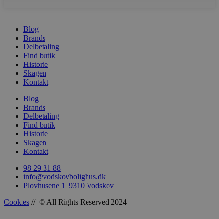
Blog
Brands
Delbetaling
woocommerce_recently_viewed
Automattic In
Find butik
vodskovbolig
Historie
Skagen
woocommerce_cart_hash
Automattic In
Kontakt
vodskovbolig
Blog
Brands
Delbetaling
Find butik
Historie
Skagen
woocommerce_items_in_cart
Automattic In
vodskovbolig
Kontakt
98 29 31 88
info@vodskovbolighus.dk
Plovhusene 1, 9310 Vodskov
Cookies
// © All Rights Reserved 2024
wp_woocommerce_session_[abcdef0123456789]
vodskovbolig
{32}