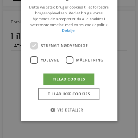
Dette websted bruger cookies til at forbedre
brugeroplevelsen. Ved at bruge vores
hjemmeside accepterer du alle cookies i
/
/
Lille Petra Sofa
Forside
Varer
overensstemmelse med vores cookiepolitik.
Detaljer
Lille Petra Sofa
STRENGT NØDVENDIGE
&Tradition
YDEEVNE
MÅLRETNING
TILLAD COOKIES
TILLAD IKKE COOKIES
VIS DETALJER
Strengt nødvendige
Ydeevne