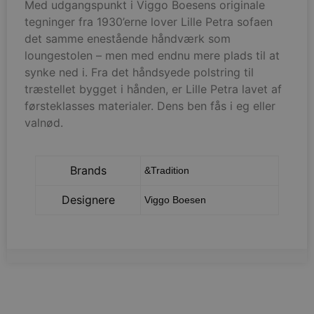
Med udgangspunkt i Viggo Boesens originale
vodskovbolig
tegninger fra 1930’erne lover Lille Petra sofaen
det samme enestående håndværk som
loungestolen – men med endnu mere plads til at
synke ned i. Fra det håndsyede polstring til
woocommerce_items_in_cart
Automattic Inc
træstellet bygget i hånden, er Lille Petra lavet af
vodskovbolig
førsteklasses materialer. Dens ben fås i eg eller
valnød.
Brands
&Tradition
wp_woocommerce_session_[abcdef0123456789]
vodskovbolig
{32}
Designere
Viggo Boesen
wc_cart_created
vodskovbolig