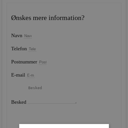
Ønskes mere information?
Navn
Telefon
Postnummer
E-mail
Besked
SEND