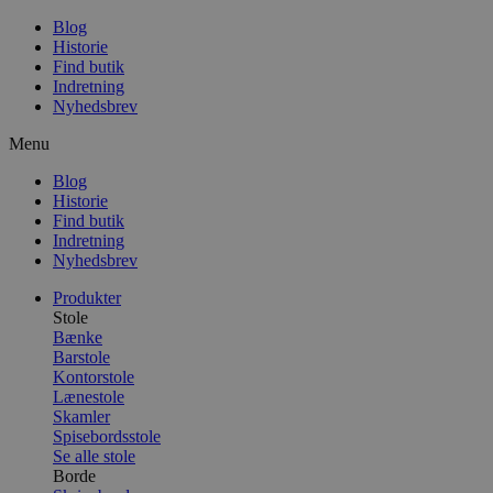
Blog
Historie
Find butik
Indretning
Nyhedsbrev
Menu
Blog
Historie
Find butik
Indretning
Nyhedsbrev
Produkter
Stole
Bænke
Barstole
Kontorstole
Lænestole
Skamler
Spisebordsstole
Se alle stole
Borde