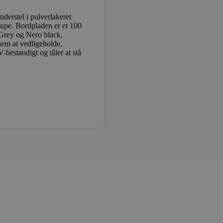
bruges til at skelne mellem unikke brugere ved at tildele 
nummer som en klient-id. Det er inkluderet i hver side
nderstel i pulverlakeret
og bruges til at beregne besøgs-, session- og kampagneda
webstedsanalyserapporterne.
taupe. Bordpladen er et 100
 Grey og Nero black.
kovbolighus.dk
Session
Denne cookie bruges til at spore brugerinteraktioner og
nem at vedligeholde,
forskellige sider eller sektioner på hjemmesiden for at 
-bestandigt og tåler at stå
og webstedspræcision.
kovbolighus.dk
Session
Denne cookie bruges til at gemme oplysninger om det akt
mellem brugere og sessioner. Det indeholder typisk oplys
trafik, kampagnedata og brugeradfærd for at hjælpe med
effektiviteten af marketingkampagner.
kovbolighus.dk
Session
Denne cookie bruges til at gemme oplysninger om bruger
hjemmesiden. Det sporer detaljer som den kilde, som br
tog, som søgemaskine og søgeord blev brugt, og deres pl
besøg. Disse oplysninger bruges til at analysere og for
ydeevne ved at forstå brugeradfærd.
kovbolighus.dk
Session
Denne cookie bruges til at gemme brugerspecifikke data 
overvåge og analysere effektiviteten af reklamekampagn
brugeroplevelsen på hjemmesiden.