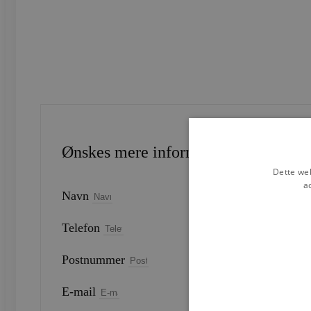
Ønskes mere information?
Dette web
a
Navn
Telefon
Postnummer
E-mail