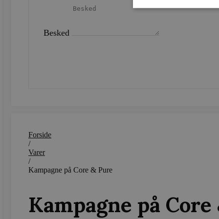
Besked
Strengt nødvendige cookies 
strengt nødvendige cookies.
SEND
Navn
CookieScriptConsent
woocommerce_recently_v
Forside
woocommerce_cart_hash
/
Varer
woocommerce_items_in_c
/
Kampagne på Core & Pure
wp_woocommerce_session
{32}
Kampagne på Core 
wc_cart_created