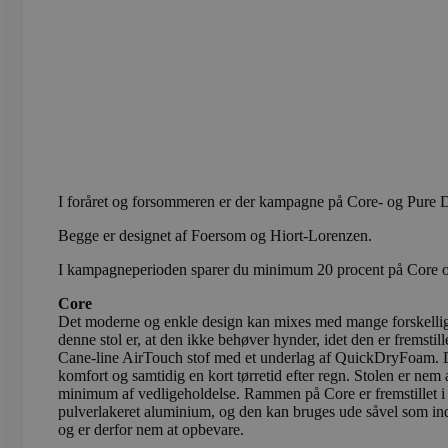
wc_cart_hash_[abcdef0123
Navn
Navn
Provider /
Provi
sbjs_first_add
test_cookie
.vods
Google LLC
I foråret og forsommeren er der kampagne på Core- og Pure Di
.doubleclick
Begge er designet af Foersom og Hiort-Lorenzen.
_gcl_au
Google LLC
sbjs_current
.vods
.vodskovbol
I kampagneperioden sparer du minimum 20 procent på Core o
Core
sbjs_session
.vods
Det moderne og enkle design kan mixes med mange forskellige
denne stol er, at den ikke behøver hynder, idet den er fremstill
Cane-line AirTouch stof med et underlag af QuickDryFoam. D
komfort og samtidig en kort tørretid efter regn. Stolen er nem
_ga_LFM1XQ3S5J
.vods
minimum af vedligeholdelse. Rammen på Core er fremstillet i 
pulverlakeret aluminium, og den kan bruges ude såvel som ind
_ga
Googl
og er derfor nem at opbevare.
.vods