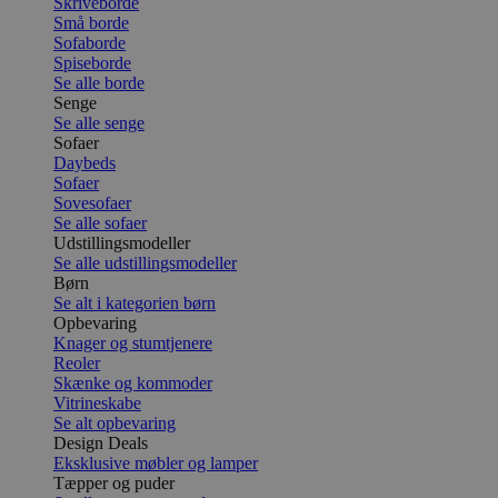
Skriveborde
Små borde
Sofaborde
Spiseborde
Se alle borde
Senge
Se alle senge
Sofaer
Daybeds
Sofaer
Sovesofaer
Se alle sofaer
Udstillingsmodeller
Se alle udstillingsmodeller
Børn
Se alt i kategorien børn
Opbevaring
Knager og stumtjenere
Reoler
Skænke og kommoder
Vitrineskabe
Se alt opbevaring
Design Deals
Eksklusive møbler og lamper
Tæpper og puder