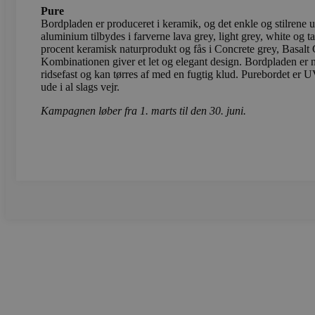
Pure
Bordpladen er produceret i keramik, og det enkle og stilrene u
aluminium tilbydes i farverne lava grey, light grey, white og 
procent keramisk naturprodukt og fås i Concrete grey, Basalt
sbjs_migrations
.vods
Kombinationen giver et let og elegant design. Bordpladen er 
ridsefast og kan tørres af med en fugtig klud. Purebordet er UV
ude i al slags vejr.
sbjs_current_add
.vods
Kampagnen løber fra 1. marts til den 30. juni.
sbjs_first
.vods
sbjs_udata
.vods