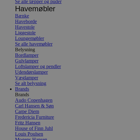
Se alle tæpper og puder
Havemøbler
Bænke
Haveborde
Havestole
Liggestole
Loungemøbler
Se alle havemøbler
Belysning
Bordlamper
Gulvlamper
Loftslamper og pendler
Udendørslamper
Væglamper
Se alt belysning
Brands
Brands
Audo Copenhagen
Carl Hansen & Søn
Carpe Diem
Fredericia Furniture
Fritz Hansen
House of Finn Juhl
Louis Poulsen
Mogens Hansen