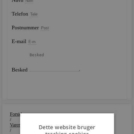
Navn
Telefon
Postnummer
E-mail
Besked
SEND
Forside
/
Varer
Dette website bruger
/