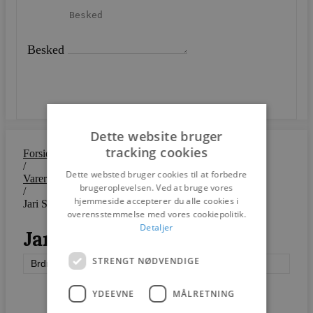
Besked
SEND
Dette website bruger
tracking cookies
Forside
/
Dette websted bruger cookies til at forbedre
Varer
brugeroplevelsen. Ved at bruge vores
/
hjemmeside accepterer du alle cookies i
Jari Spisebordsstol
overensstemmelse med vores cookiepolitik.
Detaljer
Jari Spisebordsstol
STRENGT NØDVENDIGE
Brdr. Krüger
YDEEVNE
MÅLRETNING