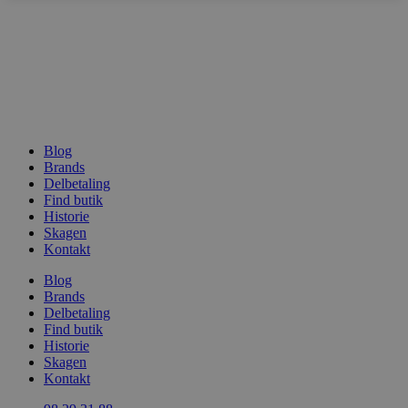
woocommerce_recently_viewed
Automattic In
Blog
vodskovbolig
Brands
Delbetaling
woocommerce_cart_hash
Automattic In
Find butik
vodskovbolig
Historie
Skagen
Kontakt
Blog
Brands
Delbetaling
woocommerce_items_in_cart
Automattic In
vodskovbolig
Find butik
Historie
Skagen
Kontakt