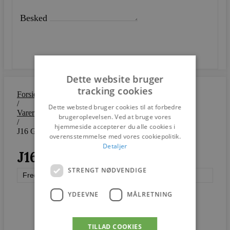
Besked
SEND
Dette website bruger
tracking cookies
Forside
/
Dette websted bruger cookies til at forbedre
Varer
brugeroplevelsen. Ved at bruge vores
/
hjemmeside accepterer du alle cookies i
J16 Gyngestol
overensstemmelse med vores cookiepolitik.
Detaljer
J16 Gyngestol
STRENGT NØDVENDIGE
Fredericia Furniture
YDEEVNE
MÅLRETNING
TILLAD COOKIES