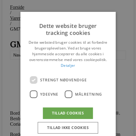
Forside
/
Varer
/
Dette website bruger
GM7700
tracking cookies
GM7700
Dette websted bruger cookies til at forbedre
brugeroplevelsen. Ved at bruge vores
hjemmeside accepterer du alle cookies i
Naver Collection
overensstemmelse med vores cookiepolitik.
Detaljer
STRENGT NØDVENDIGE
YDEEVNE
MÅLRETNING
TILLAD COOKIES
Bord med hvid Corian-top. Langbord med hvid Corian®.
Benbukkene fås i 2 varianter enten beklædt med hvid
Corian® eller i massivt træ.
TILLAD IKKE COOKIES
Bordet er udstyret med 1 butterfly-tillægsplade på 100 cm