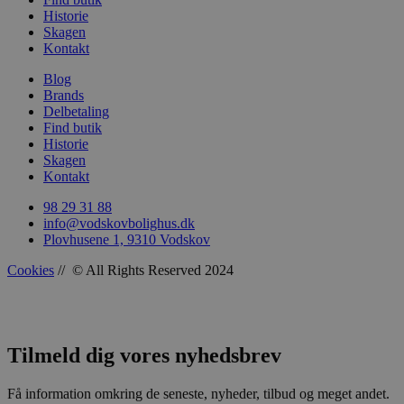
Historie
Skagen
woocommerce_recently_viewed
Automattic In
Kontakt
vodskovbolig
Blog
Brands
woocommerce_cart_hash
Automattic In
vodskovbolig
Delbetaling
Find butik
Historie
Skagen
Kontakt
98 29 31 88
woocommerce_items_in_cart
Automattic In
info@vodskovbolighus.dk
vodskovbolig
Plovhusene 1, 9310 Vodskov
Cookies
// © All Rights Reserved 2024
wp_woocommerce_session_[abcdef0123456789]
vodskovbolig
{32}
Tilmeld dig vores nyhedsbrev
Få information omkring de seneste, nyheder, tilbud og meget andet.