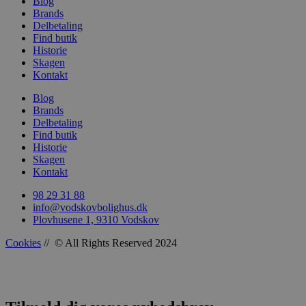
Blog
Brands
Delbetaling
Find butik
Historie
woocommerce_recently_viewed
Automattic In
Skagen
vodskovbolig
Kontakt
woocommerce_cart_hash
Automattic In
Blog
vodskovbolig
Brands
Delbetaling
Find butik
Historie
Skagen
Kontakt
woocommerce_items_in_cart
Automattic In
vodskovbolig
98 29 31 88
info@vodskovbolighus.dk
Plovhusene 1, 9310 Vodskov
Cookies
// © All Rights Reserved 2024
wp_woocommerce_session_[abcdef0123456789]
vodskovbolig
{32}