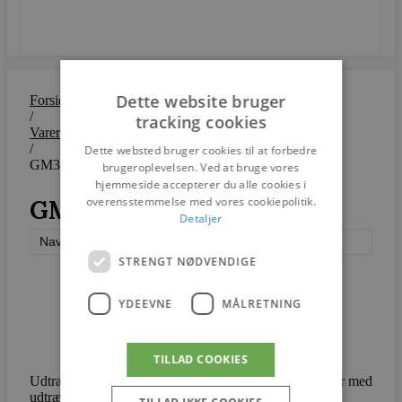
SEND
Dette website bruger
Forside
/
tracking cookies
Varer
/
Dette websted bruger cookies til at forbedre
GM3640 Nano
brugeroplevelsen. Ved at bruge vores
hjemmeside accepterer du alle cookies i
overensstemmelse med vores cookiepolitik.
GM3640 Nano
Detaljer
Naver Collection
STRENGT NØDVENDIGE
YDEEVNE
MÅLRETNING
TILLAD COOKIES
Udtræksbordet Nano med Nano-laminat fås i 3 længder med
udtræk til 4 indlægsplader som standard.