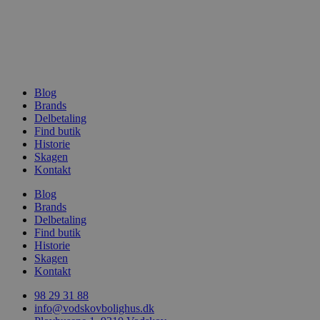
Blog
woocommerce_recently_viewed
Automattic In
Brands
vodskovbolig
Delbetaling
Find butik
woocommerce_cart_hash
Automattic In
Historie
vodskovbolig
Skagen
Kontakt
Blog
Brands
Delbetaling
Find butik
woocommerce_items_in_cart
Automattic In
vodskovbolig
Historie
Skagen
Kontakt
98 29 31 88
info@vodskovbolighus.dk