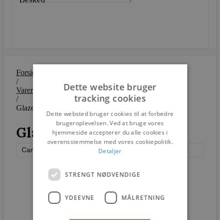
SEND
Forside
/
Dette website bruger
Varer
tracking cookies
/
Glaze sofabord
Dette websted bruger cookies til at forbedre
brugeroplevelsen. Ved at bruge vores
Glaze sofabord
hjemmeside accepterer du alle cookies i
overensstemmelse med vores cookiepolitik.
Cane-line
Detaljer
STRENGT NØDVENDIGE
YDEEVNE
MÅLRETNING