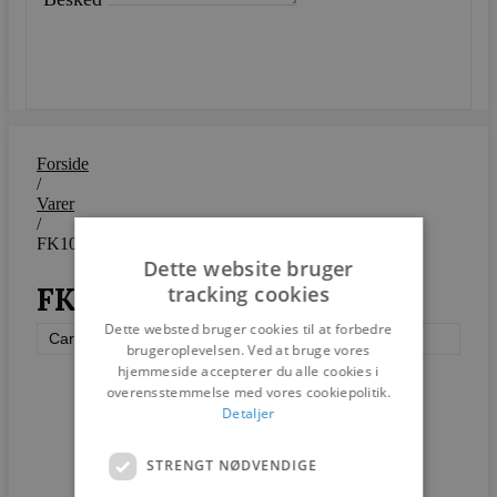
SEND
Forside
/
Varer
/
FK10 + FK11 – Plico Chair
Dette website bruger
FK10 + FK11 – Plico Chair
tracking cookies
Dette websted bruger cookies til at forbedre
Carl Hansen & Søn
brugeroplevelsen. Ved at bruge vores
hjemmeside accepterer du alle cookies i
overensstemmelse med vores cookiepolitik.
Detaljer
STRENGT NØDVENDIGE