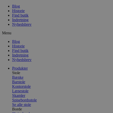
Blog
Historie
Find butik
Indretning
Nyhedsbrev
Menu
Blog
Historie
Find butik
Indretning
Nyhedsbrev
Produkter
Stole
Bænke
Barstole
Kontorstole
Lænestole
Skamler
Spisebordsstole
Se alle stole
Borde