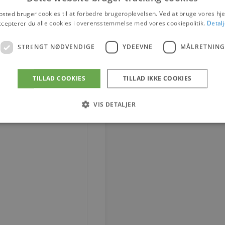
sted bruger cookies til at forbedre brugeroplevelsen. Ved at bruge vores 
ccepterer du alle cookies i overensstemmelse med vores cookiepolitik.
Detalj
STRENGT NØDVENDIGE
YDEEVNE
MÅLRETNING
TILLAD COOKIES
TILLAD IKKE COOKIES
VIS DETALJER
Strengt nødvendige
Ydeevne
Målretning
tillader kernewebsfunktionalitet såsom bruger login og kontostyring. Hjemmesiden ka
Provider / Domæne
Udløb
Beskrivelse
4 uger 2
Denne cookie bruges af Co
CookieScript
dage
til at huske præferencer 
vodskovbolighus.dk
Det er nødvendigt, at Coo
cookiebanner fungerer kor