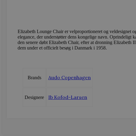
_gcl_au
Google LLC
sbjs_current
.vods
.vodskovbol
sbjs_session
.vods
Elizabeth Lounge Chair er velproportioneret og veldesignet og
elegance, der understøtter dens kongelige navn. Oprindeligt 
den senere døbt Elizabeth Chair, efter at dronning Elizabeth II
dem under et officielt besøg i Danmark i 1958.
_ga_LFM1XQ3S5J
.vods
_ga
Googl
.vods
Audo Copenhagen
Brands
sbjs_migrations
.vods
Ib Kofod-Larsen
Designere
sbjs_current_add
.vods
sbjs_first
.vods