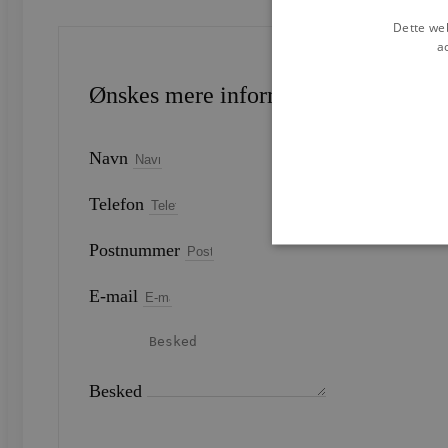
Dette web
a
Ønskes mere information?
Navn
Telefon
Postnummer
E-mail
Strengt nødvendige cookies 
strengt nødvendige cookies.
Navn
Besked
CookieScriptConsent