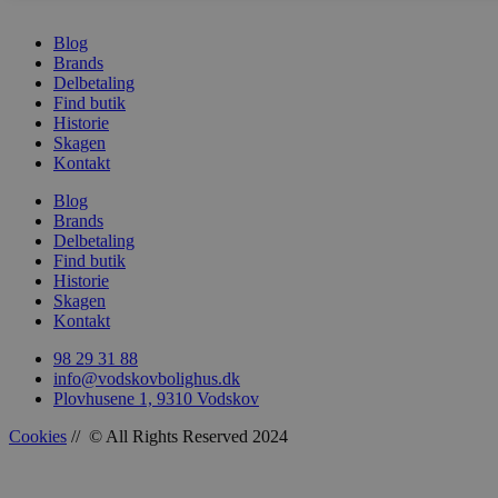
Blog
Brands
sbjs_udata
.vods
Delbetaling
Find butik
Historie
Skagen
Kontakt
Blog
Brands
Delbetaling
Find butik
Historie
Skagen
Kontakt
98 29 31 88
info@vodskovbolighus.dk
Plovhusene 1, 9310 Vodskov
Cookies
// © All Rights Reserved 2024