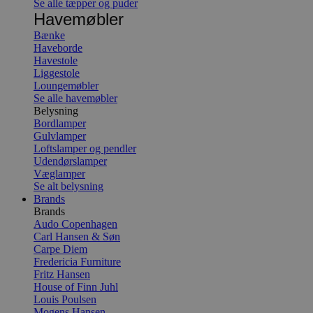
Se alle tæpper og puder
Havemøbler
Bænke
Haveborde
Havestole
Liggestole
Loungemøbler
Se alle havemøbler
Belysning
Bordlamper
Gulvlamper
Loftslamper og pendler
Udendørslamper
Væglamper
Se alt belysning
Brands
Brands
Audo Copenhagen
Carl Hansen & Søn
Carpe Diem
Fredericia Furniture
Fritz Hansen
House of Finn Juhl
Louis Poulsen
Mogens Hansen