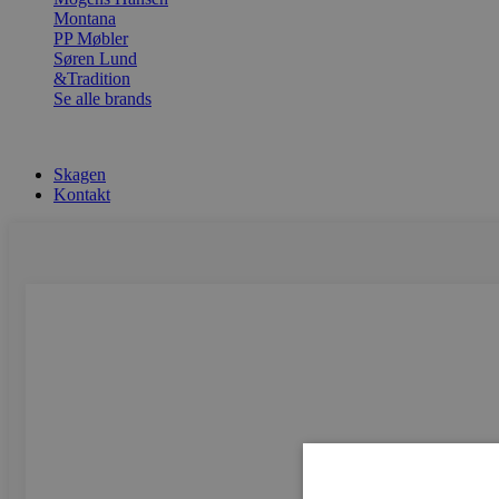
Montana
PP Møbler
Søren Lund
&Tradition
Se alle brands
Skagen
Kontakt