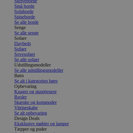
Skriveborde
Små borde
Sofaborde
Spiseborde
Se alle borde
Senge
Se alle senge
Sofaer
Daybeds
Sofaer
Sovesofaer
Se alle sofaer
Udstillingsmodeller
Se alle udstillingsmodeller
Børn
Se alt i kategorien børn
Opbevaring
Knager og stumtjenere
Reoler
Skænke og kommoder
Vitrineskabe
Se alt opbevaring
Design Deals
Eksklusive møbler og lamper
Tæpper og puder