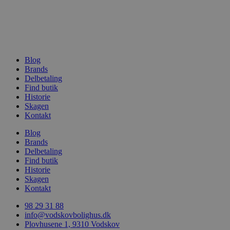
Blog
Brands
woocommerce_recently_viewed
Automattic In
vodskovbolig
Delbetaling
Find butik
Historie
woocommerce_cart_hash
Automattic In
Skagen
vodskovbolig
Kontakt
Blog
Brands
Delbetaling
Find butik
woocommerce_items_in_cart
Automattic In
Historie
vodskovbolig
Skagen
Kontakt
98 29 31 88
info@vodskovbolighus.dk
Plovhusene 1, 9310 Vodskov
wp_woocommerce_session_[abcdef0123456789]
vodskovbolig