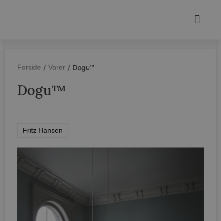
/
/
Dogu™
Forside
Varer
Dogu™
Fritz Hansen