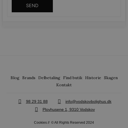
woocommerce_recently_viewed
Automattic Inc
SEND
vodskovbolig
woocommerce_cart_hash
Automattic Inc
vodskovbolig
woocommerce_items_in_cart
Automattic Inc
vodskovbolig
Blog
Brands
Delbetaling
Find butik
Historie
Skagen
Kontakt
wp_woocommerce_session_[abcdef0123456789]
vodskovbolig
{32}
98 29 31 88
info@vodskovbolighus.dk
Plovhusene 1, 9310 Vodskov
Cookies
// © All Rights Reserved 2024