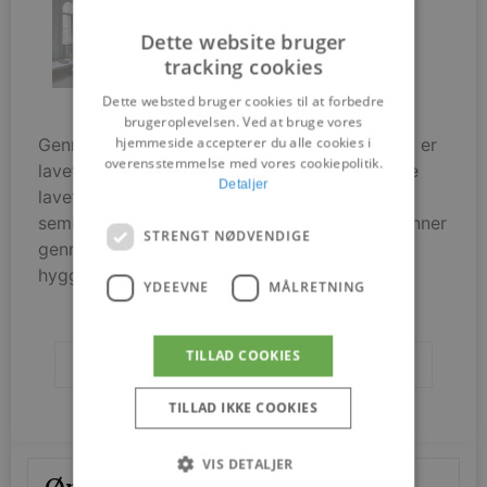
Dette website bruger
tracking cookies
Dette websted bruger cookies til at forbedre
brugeroplevelsen. Ved at bruge vores
hjemmeside accepterer du alle cookies i
Gennemsigtig, skulpturel og raffineret, Dogu™ er
overensstemmelse med vores cookiepolitik.
lavet af benporcelæn – et eksklusivt materiale
Detaljer
lavet af benaske og hvidt ler. Det
semitransparente materiale sikrer, at lyset skinner
STRENGT NØDVENDIGE
gennem skærmen og udsender et varmt,
hyggeligt lys.
YDEEVNE
MÅLRETNING
TILLAD COOKIES
Brands
Fritz Hansen
TILLAD IKKE COOKIES
VIS DETALJER