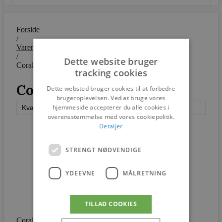
Forside
/
Varer
/
Dette website bruger
Corale 2
tracking cookies
Corale 2
Dette websted bruger cookies til at forbedre
brugeroplevelsen. Ved at bruge vores
hjemmeside accepterer du alle cookies i
Kvadrat
overensstemmelse med vores cookiepolitik.
Detaljer
STRENGT NØDVENDIGE
YDEEVNE
MÅLRETNING
TILLAD COOKIES
Corale er et tuftet uldtæppe, som skiller sig ud for sit