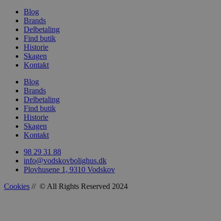
Blog
Brands
Delbetaling
Find butik
woocommerce_recently_viewed
Automattic In
Historie
vodskovbolig
Skagen
Kontakt
woocommerce_cart_hash
Automattic In
vodskovbolig
Blog
Brands
Delbetaling
Find butik
Historie
Skagen
Kontakt
woocommerce_items_in_cart
Automattic In
vodskovbolig
98 29 31 88
info@vodskovbolighus.dk
Plovhusene 1, 9310 Vodskov
Cookies
// © All Rights Reserved 2024
wp_woocommerce_session_[abcdef0123456789]
vodskovbolig
{32}