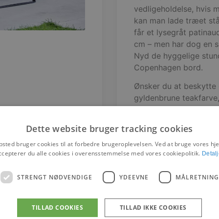
vedligeholdelse, hvis 
kan man lade træet stå
får et lysegråt patina
cm – men har dog en s
Nyd de hyggelige stun
Copenhagen bord.
Ønsker du at beskytte 
gyldenbrune teakfarve,
sikrer vedligeholdelsen
Dette website bruger tracking cookies
sted bruger cookies til at forbedre brugeroplevelsen. Ved at bruge vores 
ccepterer du alle cookies i overensstemmelse med vores cookiepolitik.
Detalj
Brands
STRENGT NØDVENDIGE
YDEEVNE
MÅLRETNING
TILLAD COOKIES
TILLAD IKKE COOKIES