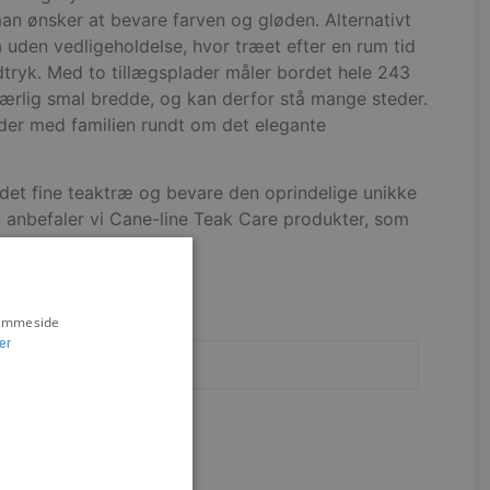
man ønsker at bevare farven og gløden. Alternativt
 uden vedligeholdelse, hvor træet efter en rum tid
udtryk. Med to tillægsplader måler bordet hele 243
ærlig smal bredde, og kan derfor stå mange steder.
der med familien rundt om det elegante
det fine teaktræ og bevare den oprindelige unikke
 anbefaler vi Cane-line Teak Care produkter, som
 af dine teakmøbler.
hjemmeside
er
Cane-line