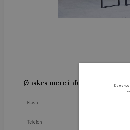
Ønskes mere information?
Dette web
a