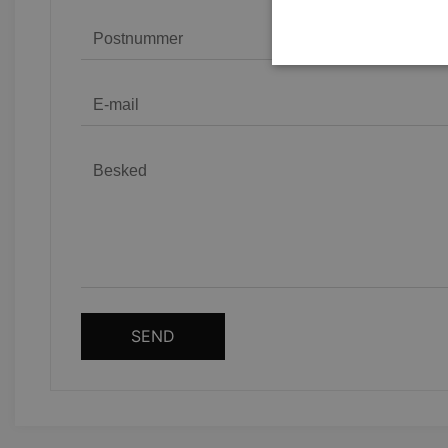
Strengt nødvendige cookies 
strengt nødvendige cookies.
Navn
CookieScriptConsent
woocommerce_recently_v
woocommerce_cart_hash
SEND
woocommerce_items_in_c
wp_woocommerce_session
{32}