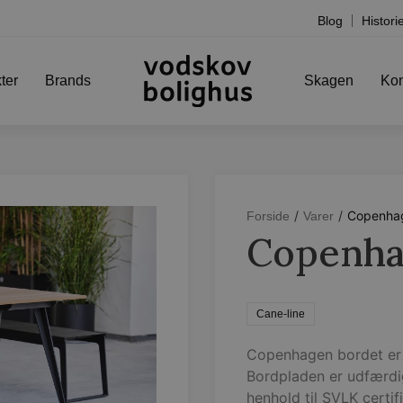
Blog
Histori
ter
Brands
Skagen
Kon
/
/
Copenha
Forside
Varer
Copenha
Cane-line
Copenhagen bordet er 
Bordpladen er udfærdi
henhold til SVLK certi