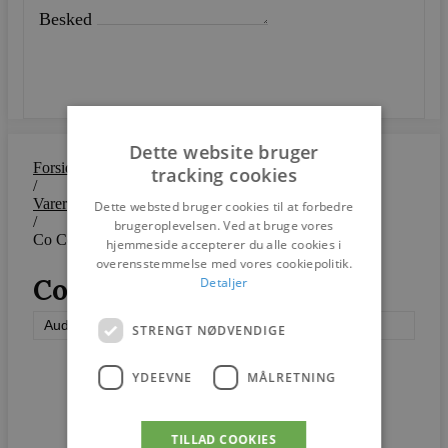
Besked
SEND
Dette website bruger
Forside
tracking cookies
/
Varer
Dette websted bruger cookies til at forbedre
/
brugeroplevelsen. Ved at bruge vores
Co Collection
hjemmeside accepterer du alle cookies i
overensstemmelse med vores cookiepolitik.
Co Collection
Detaljer
Audo Copenhagen
STRENGT NØDVENDIGE
YDEEVNE
MÅLRETNING
TILLAD COOKIES