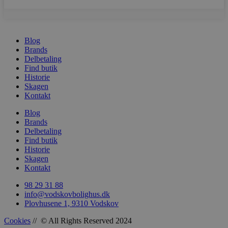
Blog
Brands
Delbetaling
woocommerce_recently_viewed
Automattic In
vodskovbolig
Find butik
Historie
Skagen
woocommerce_cart_hash
Automattic In
Kontakt
vodskovbolig
Blog
Brands
Delbetaling
Find butik
Historie
woocommerce_items_in_cart
Automattic In
Skagen
vodskovbolig
Kontakt
98 29 31 88
info@vodskovbolighus.dk
Plovhusene 1, 9310 Vodskov
wp_woocommerce_session_[abcdef0123456789]
vodskovbolig
Cookies
// © All Rights Reserved 2024
{32}