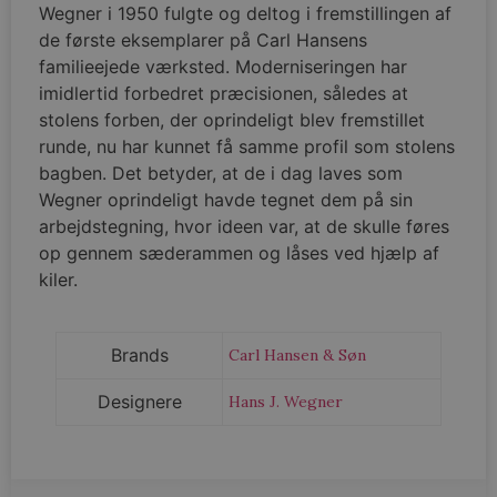
Wegner i 1950 fulgte og deltog i fremstillingen af
de første eksemplarer på Carl Hansens
familieejede værksted. Moderniseringen har
imidlertid forbedret præcisionen, således at
woocommerce_items_in_cart
Automattic In
vodskovbolig
stolens forben, der oprindeligt blev fremstillet
runde, nu har kunnet få samme profil som stolens
bagben. Det betyder, at de i dag laves som
Wegner oprindeligt havde tegnet dem på sin
arbejdstegning, hvor ideen var, at de skulle føres
wp_woocommerce_session_[abcdef0123456789]
vodskovbolig
op gennem sæderammen og låses ved hjælp af
{32}
kiler.
Brands
Carl Hansen & Søn
Designere
Hans J. Wegner
wc_cart_created
vodskovbolig