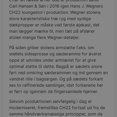
Strengt nødvendige cookies tillader
Carl Hansen & Søn i 2016 igen Hans J. Wegners
kernewebsfunktionalitet såsom bruger login og
CH22 loungestol i produktion. Wegner stolens
kontostyring. Hjemmesiden kan ikke bruges
korrekt uden strengt nødvendige cookies.
store karakteristiske træ ryg med synlige
dækpropper er måske ved første øjekast, det
Navn
Provider / D
man lægger mærke til, men tæt på afslører
CookieScriptConsent
CookieScript
stolen mange flere Wegner-detaljer.
vodskovbolig
På siden griber stolens armstøtte f.eks. om
stellets sidesprosse og sæderamme for øverst
oppe at udvides under armlænet for at give
optimal støtte til dette. Bagpå er sædets snore
ført ned omkring sæderammen og ind gennem en
vandret rille i bagsargen. Og på sædets forkant
ses to raffinerede samlinger, idet forbenene her
er ført op igennem de fingersamlede hjørner.
woocommerce_recently_viewed
Automattic In
vodskovbolig
Selvom produktionen selvfølgelig i dag er
woocommerce_cart_hash
Automattic In
moderniseret, fremstilles CH22 fortsat ud fra de
vodskovbolig
samme håndværksmæssige principper, som da