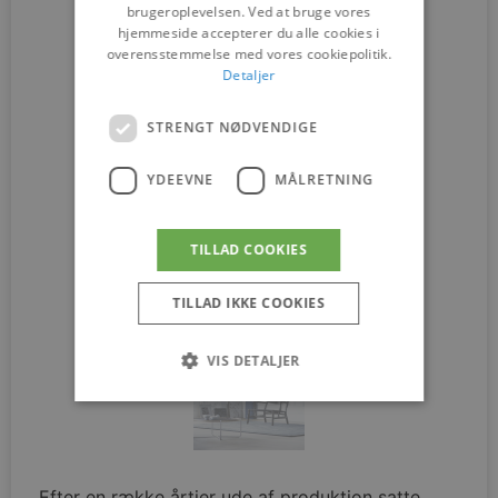
brugeroplevelsen. Ved at bruge vores
hjemmeside accepterer du alle cookies i
overensstemmelse med vores cookiepolitik.
Detaljer
STRENGT NØDVENDIGE
YDEEVNE
MÅLRETNING
TILLAD COOKIES
TILLAD IKKE COOKIES
VIS DETALJER
Strengt nødvendige
Ydeevne
Målretning
Efter en række årtier ude af produktion satte