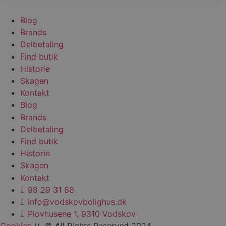
Blog
Brands
Delbetaling
wc_cart_hash_[abcdef0123456789]{32}
vodskovbolig
Find butik
Historie
Skagen
Kontakt
Blog
Brands
Delbetaling
Find butik
Historie
Skagen
Kontakt
98 29 31 88
Navn
Provider / Domæne
Udløb
Beskrivel
info@vodskovbolighus.dk
sbjs_first_add
.vodskovbolighus.dk
Session
Denne coo
Navn
Provider / Domæne
Udløb
Beskrivelse
Plovhusene 1, 9310 Vodskov
gemme op
brugerens
test_cookie
15
Denne cookie
Google LLC