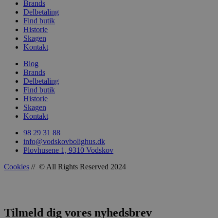
Brands
Delbetaling
Find butik
Historie
woocommerce_recently_viewed
Automattic In
Skagen
vodskovbolig
Kontakt
woocommerce_cart_hash
Blog
Automattic In
vodskovbolig
Brands
Delbetaling
Find butik
Historie
Skagen
Kontakt
woocommerce_items_in_cart
Automattic In
vodskovbolig
98 29 31 88
info@vodskovbolighus.dk
Plovhusene 1, 9310 Vodskov
Cookies
// © All Rights Reserved 2024
wp_woocommerce_session_[abcdef0123456789]
vodskovbolig
{32}
Tilmeld dig vores nyhedsbrev