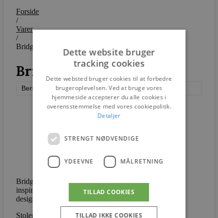
Forside
/
Varer
/
Bridge Armstol
Dette website bruger
tracking cookies
Bridge Armstol
Dette websted bruger cookies til at forbedre
brugeroplevelsen. Ved at bruge vores
Bernstorffsminde Møbelfabrik
hjemmeside accepterer du alle cookies i
overensstemmelse med vores cookiepolitik.
Detaljer
STRENGT NØDVENDIGE
YDEEVNE
MÅLRETNING
Bridge armstol, er en stol med en strømlinet form, med
inspiration fra den funktionelle skønhed i skandinavisk
TILLAD COOKIES
design og søger at opnå enkelhed.
TILLAD IKKE COOKIES
Stolens ramme er konstrueret af massivt træ og har en