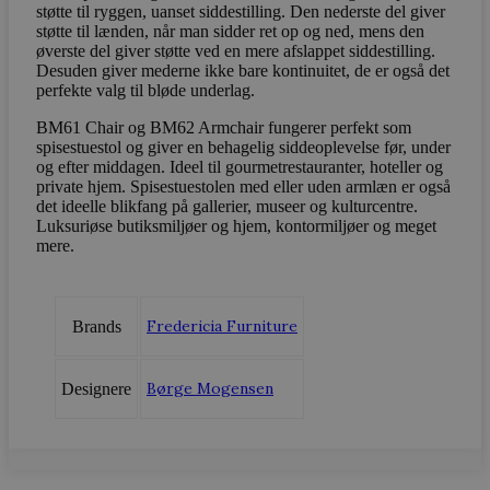
støtte til ryggen, uanset siddestilling. Den nederste del giver
støtte til lænden, når man sidder ret op og ned, mens den
øverste del giver støtte ved en mere afslappet siddestilling.
Desuden giver mederne ikke bare kontinuitet, de er også det
perfekte valg til bløde underlag.
BM61 Chair og BM62 Armchair fungerer perfekt som
spisestuestol og giver en behagelig siddeoplevelse før, under
og efter middagen. Ideel til gourmetrestauranter, hoteller og
woocommerce_recently_viewed
Automattic In
vodskovbolig
private hjem. Spisestuestolen med eller uden armlæn er også
det ideelle blikfang på gallerier, museer og kulturcentre.
Luksuriøse butiksmiljøer og hjem, kontormiljøer og meget
woocommerce_cart_hash
Automattic In
mere.
vodskovbolig
Fredericia Furniture
Brands
woocommerce_items_in_cart
Automattic In
vodskovbolig
Børge Mogensen
Designere