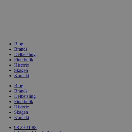
wp_woocommerce_session_[abcdef0123456789]
vodskovbolig
{32}
Blog
Brands
Delbetaling
wc_cart_created
vodskovbolig
Find butik
Historie
Skagen
Kontakt
Blog
Brands
Delbetaling
Find butik
wc_cart_hash_[abcdef0123456789]{32}
vodskovbolig
Historie
Skagen
Kontakt
98 29 31 88