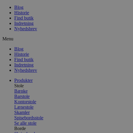
Blog
Historie
Find butik
Indretning
Nyhedsbrev
Menu
Blog
Historie
Find butik
Indretning
Nyhedsbrev
Produkter
Stole
Bænke
Barstole
Kontorstole
Lænestole
Skamler
Spisebordsstole
Se alle stole
Borde