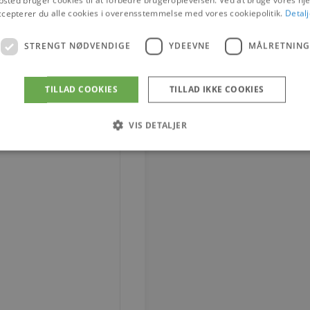
ccepterer du alle cookies i overensstemmelse med vores cookiepolitik.
Detalj
STRENGT NØDVENDIGE
YDEEVNE
MÅLRETNING
TILLAD COOKIES
TILLAD IKKE COOKIES
VIS DETALJER
Strengt nødvendige
Ydeevne
Målretning
tillader kernewebsfunktionalitet såsom bruger login og kontostyring. Hjemmesiden ka
Provider / Domæne
Udløb
Beskrivelse
4 uger 2
Denne cookie bruges af Co
CookieScript
dage
til at huske præferencer 
vodskovbolighus.dk
Det er nødvendigt, at Coo
cookiebanner fungerer kor
iewed
Session
Strømmer widgeten Senest
Automattic Inc.