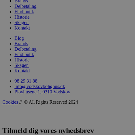
Brands
Delbetaling
Find butik
sbjs_udata
.vods
Historie
Skagen
Kontakt
Blog
Brands
Delbetaling
Find butik
Historie
Skagen
Kontakt
98 29 31 88
info@vodskovbolighus.dk
Plovhusene 1, 9310 Vodskov
Cookies
// © All Rights Reserved 2024
Tilmeld dig vores nyhedsbrev