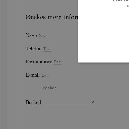
a
Ønskes mere information?
Navn
Telefon
Postnummer
E-mail
Strengt nødvendige cookies 
strengt nødvendige cookies.
Navn
Besked
CookieScriptConsent
SEND
woocommerce_recently_v