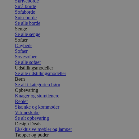
Skriveborde
Små borde
Sofaborde
Spiseborde
Se alle borde
Senge
Se alle senge
Sofaer
Daybeds
Sofaer
Sovesofaer
Se alle sofaer
Udstillingsmodeller
Se alle udstillingsmodeller
Børn
Se alt i kategorien børn
Opbevaring
Knager og stumtjenere
Reoler
Skænke og kommoder
Vitrineskabe
Se alt opbevaring
Design Deals
Eksklusive møbler og lamper
Tæpper og puder