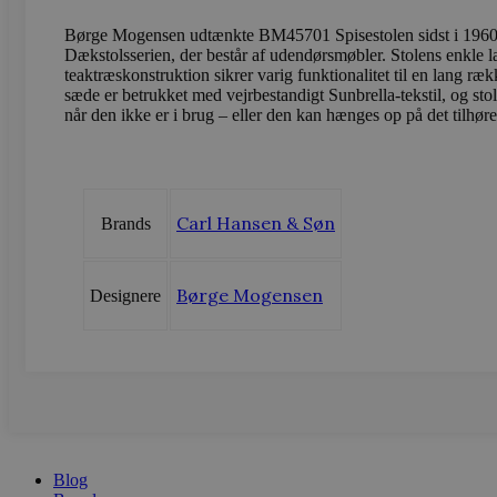
sbjs_current
.vods
.vodskovbol
Børge Mogensen udtænkte BM45701 Spisestolen sidst i 1960e
Dækstolsserien, der består af udendørsmøbler. Stolens enkle la
sbjs_session
.vods
teaktræskonstruktion sikrer varig funktionalitet til en lang 
sæde er betrukket med vejrbestandigt Sunbrella-tekstil, og st
når den ikke er i brug – eller den kan hænges op på det tilh
_ga_LFM1XQ3S5J
.vods
_ga
Googl
.vods
Carl Hansen & Søn
Brands
Børge Mogensen
Designere
sbjs_migrations
.vods
sbjs_current_add
.vods
sbjs_first
.vods
Blog