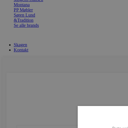
Montana
PP Møbler
Søren Lund
&Tradition
Se alle brands
Skagen
Kontakt
Dette web