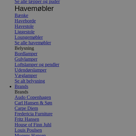
Se alle tæpper og puder
Havemøbler
Bænke
Haveborde
Havestole
Liggestole
Loungemøbler
Se alle havemøbler
Belysning
Bordlamper
Gulvlamper
Loftslamper og pendler
Udendørslamper
Væglamper
Se alt belysning
Brands
Brands
Audo Copenhagen
Carl Hansen & Søn
Carpe Diem
Fredericia Furniture
Fritz Hansen
House of Finn Juhl
Louis Poulsen
Mogens Hansen