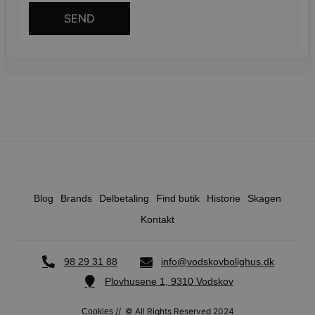
CookieScriptConsent
CookieScript
SEND
vodskovbolig
woocommerce_recently_viewed
Automattic Inc
vodskovbolig
Blog
Brands
Delbetaling
Find butik
Historie
Skagen
woocommerce_cart_hash
Automattic Inc
vodskovbolig
Kontakt
98 29 31 88
info@vodskovbolighus.dk
Plovhusene 1, 9310 Vodskov
woocommerce_items_in_cart
Automattic Inc
vodskovbolig
// © All Rights Reserved 2024
Cookies