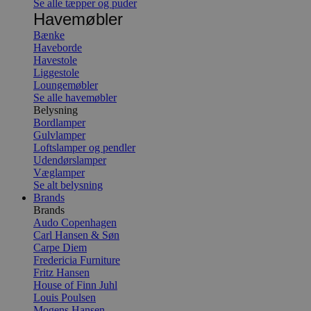
Se alle tæpper og puder
Havemøbler
Bænke
Haveborde
Havestole
Liggestole
Loungemøbler
Se alle havemøbler
Belysning
Bordlamper
Gulvlamper
Loftslamper og pendler
Udendørslamper
Væglamper
Se alt belysning
Brands
Brands
Audo Copenhagen
Carl Hansen & Søn
Carpe Diem
Fredericia Furniture
Fritz Hansen
House of Finn Juhl
Louis Poulsen
Mogens Hansen