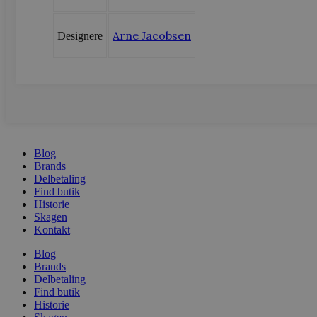
sbjs_current_add
.vods
Arne Jacobsen
Designere
sbjs_first
.vods
sbjs_udata
.vods
Blog
Brands
Delbetaling
Find butik
Historie
Skagen
Kontakt
Blog
Brands
Delbetaling
Find butik
Historie