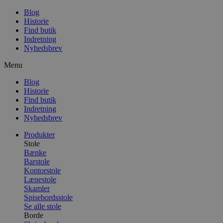
Blog
Historie
Find butik
Indretning
Nyhedsbrev
Menu
Blog
Historie
Find butik
Indretning
Nyhedsbrev
Produkter
Stole
Bænke
Barstole
Kontorstole
Lænestole
Skamler
Spisebordsstole
Se alle stole
Borde