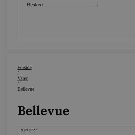
Navn
Besked
CookieScriptConsent
SEND
woocommerce_recently_v
woocommerce_cart_hash
woocommerce_items_in_c
Forside
/
wp_woocommerce_session
{32}
Varer
/
Bellevue
wc_cart_created
Bellevue
wc_cart_hash_[abcdef0123
&Tradition