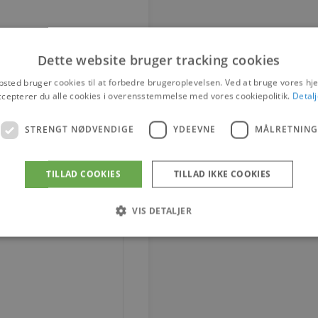
Dette website bruger tracking cookies
sted bruger cookies til at forbedre brugeroplevelsen. Ved at bruge vores 
ccepterer du alle cookies i overensstemmelse med vores cookiepolitik.
Detalj
STRENGT NØDVENDIGE
YDEEVNE
MÅLRETNING
TILLAD COOKIES
TILLAD IKKE COOKIES
VIS DETALJER
Strengt nødvendige
Ydeevne
Målretning
tillader kernewebsfunktionalitet såsom bruger login og kontostyring. Hjemmesiden ka