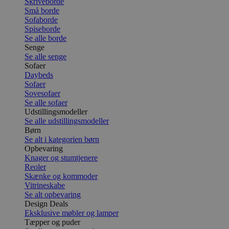
Skriveborde
Små borde
Sofaborde
Spiseborde
Se alle borde
Senge
Se alle senge
Sofaer
Daybeds
Sofaer
Sovesofaer
Se alle sofaer
Udstillingsmodeller
Se alle udstillingsmodeller
Børn
Se alt i kategorien børn
Opbevaring
Knager og stumtjenere
Reoler
Skænke og kommoder
Vitrineskabe
Se alt opbevaring
Design Deals
Eksklusive møbler og lamper
Tæpper og puder