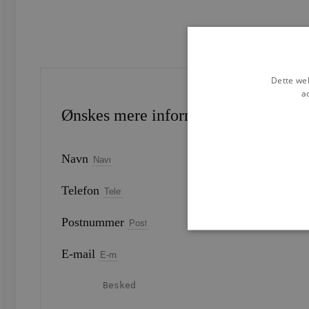
Dette web
a
Ønskes mere information?
Navn
Telefon
Postnummer
E-mail
Strengt nødvendige cookies 
strengt nødvendige cookies.