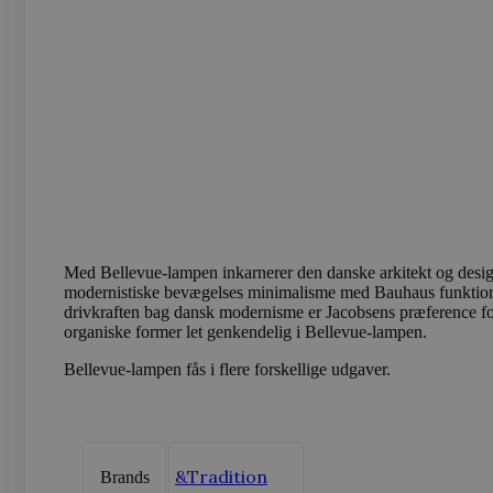
Navn
Navn
Provider /
Provi
sbjs_first_add
test_cookie
.vods
Google LLC
.doubleclick
_gcl_au
Google LLC
sbjs_current
.vods
.vodskovbol
sbjs_session
.vods
Med Bellevue-lampen inkarnerer den danske arkitekt og desi
_ga_LFM1XQ3S5J
.vods
modernistiske bevægelses minimalisme med Bauhaus funktion
drivkraften bag dansk modernisme er Jacobsens præference for
_ga
Googl
organiske former let genkendelig i Bellevue-lampen.
.vods
Bellevue-lampen fås i flere forskellige udgaver.
sbjs_migrations
.vods
&Tradition
Brands