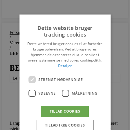
SEND
Dette website bruger
Forside
tracking cookies
/
Varer
Dette websted bruger cookies til at forbedre
/
brugeroplevelsen. Ved at bruge vores
BEE HIVE
hjemmeside accepterer du alle cookies i
overensstemmelse med vores cookiepolitik.
BEE HIVE
Detaljer
Le Klint
STRENGT NØDVENDIGE
YDEEVNE
MÅLRETNING
TILLAD COOKIES
Lampen kommer i håndfoldet papir med træstel i lys olieret
TILLAD IKKE COOKIES
egetræ. BEE HIVE er en lampe, som formår at udstråle