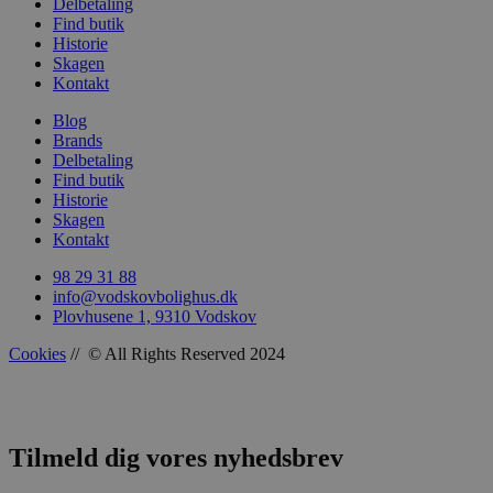
Delbetaling
Find butik
Historie
Skagen
woocommerce_recently_viewed
Automattic In
Kontakt
vodskovbolig
Blog
woocommerce_cart_hash
Automattic In
Brands
vodskovbolig
Delbetaling
Find butik
Historie
Skagen
Kontakt
woocommerce_items_in_cart
Automattic In
98 29 31 88
vodskovbolig
info@vodskovbolighus.dk
Plovhusene 1, 9310 Vodskov
Cookies
// © All Rights Reserved 2024
wp_woocommerce_session_[abcdef0123456789]
vodskovbolig
{32}
Tilmeld dig vores nyhedsbrev