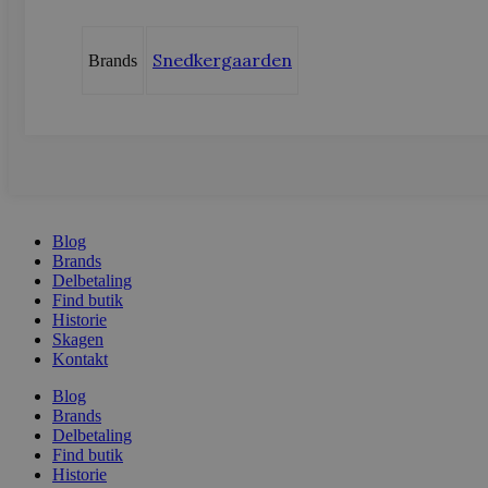
_ga_LFM1XQ3S5J
.vods
Snedkergaarden
Brands
_ga
Googl
.vods
sbjs_migrations
.vods
Blog
sbjs_current_add
.vods
Brands
Delbetaling
Find butik
Historie
sbjs_first
.vods
Skagen
Kontakt
Blog
Brands
sbjs_udata
.vods
Delbetaling
Find butik
Historie