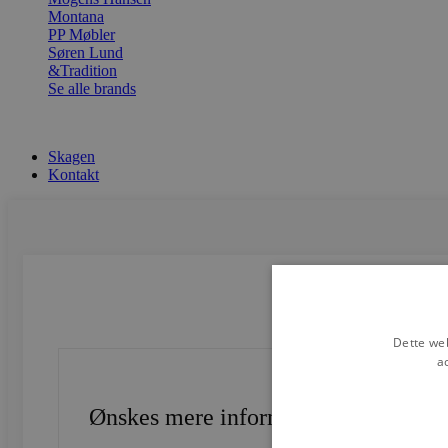
Montana
PP Møbler
Søren Lund
&Tradition
Se alle brands
Skagen
Kontakt
Dette web
a
Ønskes mere information?