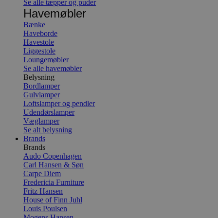
Se alle tæpper og puder
Havemøbler
Bænke
Haveborde
Havestole
Liggestole
Loungemøbler
Se alle havemøbler
Belysning
Bordlamper
Gulvlamper
Loftslamper og pendler
Udendørslamper
Væglamper
Se alt belysning
Brands
Brands
Audo Copenhagen
Carl Hansen & Søn
Carpe Diem
Fredericia Furniture
Fritz Hansen
House of Finn Juhl
Louis Poulsen
Mogens Hansen