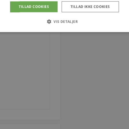
TILLAD COOKIES
TILLAD IKKE COOKIES
VIS DETALJER
Strengt nødvendige
Ydeevne
Målretning
tillader kernewebsfunktionalitet såsom bruger login og kontostyring. Hjemmesiden ka
Provider / Domæne
Udløb
Beskrivelse
4 uger 2
Denne cookie bruges af Co
CookieScript
dage
til at huske præferencer 
vodskovbolighus.dk
Det er nødvendigt, at Coo
cookiebanner fungerer kor
iewed
Session
Strømmer widgeten Senest
Automattic Inc.
vodskovbolighus.dk
Session
Hjælper WooCommerce me
Automattic Inc.
indkøbsvognens indhold /
vodskovbolighus.dk
art
Session
Hjælper WooCommerce me
Automattic Inc.
indkøbsvognens indhold /
vodskovbolighus.dk