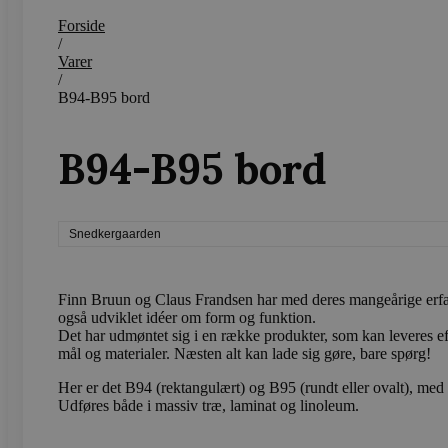
wp_woocommerce_session
Forside
{32}
/
Varer
/
wc_cart_created
B94-B95 bord
wc_cart_hash_[abcdef0123
B94-B95 bord
Snedkergaarden
Navn
Navn
Provider /
Provi
sbjs_first_add
test_cookie
.vods
Google LLC
Finn Bruun og Claus Frandsen har med deres mangeårige erfa
.doubleclick
også udviklet idéer om form og funktion.
Det har udmøntet sig i en række produkter, som kan leveres eft
_gcl_au
Google LLC
sbjs_current
.vods
mål og materialer. Næsten alt kan lade sig gøre, bare spørg!
.vodskovbol
Her er det B94 (rektangulært) og B95 (rundt eller ovalt), med s
Udføres både i massiv træ, laminat og linoleum.
sbjs_session
.vods