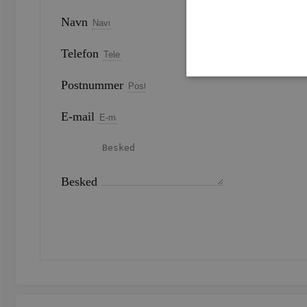
Navn
Telefon
Postnummer
E-mail
Strengt nødvendige cookies 
strengt nødvendige cookies.
Navn
Besked
CookieScriptConsent
SEND
woocommerce_recently_v
woocommerce_cart_hash
woocommerce_items_in_c