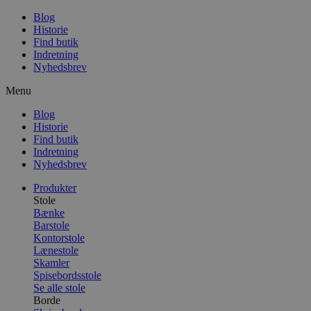
Blog
Historie
Find butik
Indretning
Nyhedsbrev
Menu
Blog
Historie
Find butik
Indretning
Nyhedsbrev
Produkter
Stole
Bænke
Barstole
Kontorstole
Lænestole
Skamler
Spisebordsstole
Se alle stole
Borde