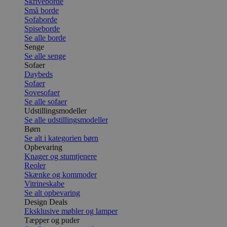
Skriveborde
Små borde
Sofaborde
Spiseborde
Se alle borde
Senge
Se alle senge
Sofaer
Daybeds
Sofaer
Sovesofaer
Se alle sofaer
Udstillingsmodeller
Se alle udstillingsmodeller
Børn
Se alt i kategorien børn
Opbevaring
Knager og stumtjenere
Reoler
Skænke og kommoder
Vitrineskabe
Se alt opbevaring
Design Deals
Eksklusive møbler og lamper
Tæpper og puder