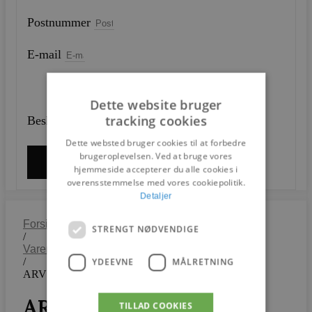
Postnummer
E-mail
Dette website bruger
tracking cookies
Besked
Dette websted bruger cookies til at forbedre
brugeroplevelsen. Ved at bruge vores
SEND
hjemmeside accepterer du alle cookies i
overensstemmelse med vores cookiepolitik.
Detaljer
Forside
STRENGT NØDVENDIGE
/
Varer
/
YDEEVNE
MÅLRETNING
ARV spisebordsstol
ARV spisebordsstol
TILLAD COOKIES