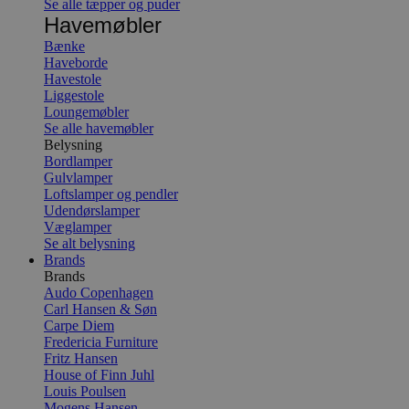
Se alle tæpper og puder
Havemøbler
Bænke
Haveborde
Havestole
Liggestole
Loungemøbler
Se alle havemøbler
Belysning
Bordlamper
Gulvlamper
Loftslamper og pendler
Udendørslamper
Væglamper
Se alt belysning
Brands
Brands
Audo Copenhagen
Carl Hansen & Søn
Carpe Diem
Fredericia Furniture
Fritz Hansen
House of Finn Juhl
Louis Poulsen
Mogens Hansen