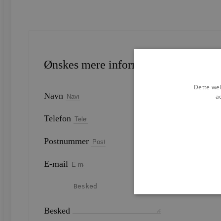
Ønskes mere information?
Dette web
Navn
a
Telefon
Postnummer
E-mail
Besked