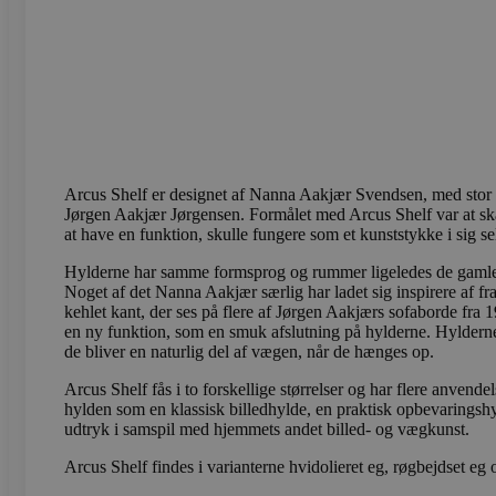
Navn
Navn
Provider /
Provi
sbjs_first_add
test_cookie
.vods
Google LLC
.doubleclick
_gcl_au
Google LLC
Arcus Shelf er designet af Nanna Aakjær Svendsen, med stor i
sbjs_current
.vods
.vodskovbol
Jørgen Aakjær Jørgensen. Formålet med Arcus Shelf var at s
at have en funktion, skulle fungere som et kunststykke i sig se
sbjs_session
.vods
Hylderne har samme formsprog og rummer ligeledes de gaml
Noget af det Nanna Aakjær særlig har ladet sig inspirere af fra
kehlet kant, der ses på flere af Jørgen Aakjærs sofaborde fra 
en ny funktion, som en smuk afslutning på hylderne. Hylderne
_ga_LFM1XQ3S5J
.vods
de bliver en naturlig del af vægen, når de hænges op.
Arcus Shelf fås i to forskellige størrelser og har flere anvend
_ga
Googl
hylden som en klassisk billedhylde, en praktisk opbevaringshyl
.vods
udtryk i samspil med hjemmets andet billed- og vægkunst.
Arcus Shelf findes i varianterne hvidolieret eg, røgbejdset eg 