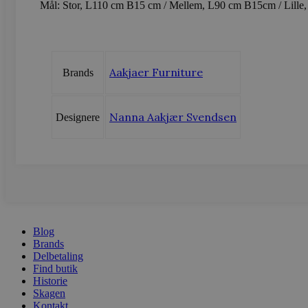
Mål: Stor, L110 cm B15 cm / Mellem, L90 cm B15cm / Lille
sbjs_migrations
.vods
sbjs_current_add
.vods
Aakjaer Furniture
Brands
sbjs_first
.vods
Nanna Aakjær Svendsen
Designere
sbjs_udata
.vods
Blog
Brands
Delbetaling
Find butik
Historie
Skagen
Kontakt