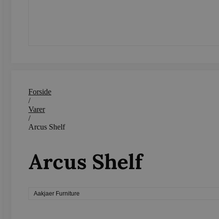
Strengt nødvendige cookies 
SEND
strengt nødvendige cookies.
Navn
CookieScriptConsent
woocommerce_recently_v
Forside
/
woocommerce_cart_hash
Varer
/
woocommerce_items_in_c
Arcus Shelf
wp_woocommerce_session
Arcus Shelf
{32}
wc_cart_created
Aakjaer Furniture
wc_cart_hash_[abcdef0123