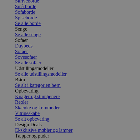
Skriveborde
Små borde
Sofaborde
Spiseborde
Se alle borde
Senge
Se alle senge
Sofaer
Daybeds
Sofaer
Sovesofaer
Se alle sofaer
Udstillingsmodeller
Se alle udstillingsmodeller
Børn
Se alt i kategorien børn
Opbevaring
Knager og stumtjenere
Reoler
Skænke og kommoder
Vitrineskabe
Se alt opbevaring
Design Deals
Eksklusive møbler og lamper
Tæpper og puder