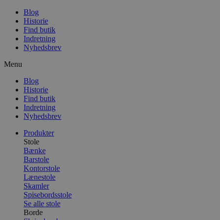
Blog
Historie
Find butik
Indretning
Nyhedsbrev
Menu
Blog
Historie
Find butik
Indretning
Nyhedsbrev
Produkter
Stole
Bænke
Barstole
Kontorstole
Lænestole
Skamler
Spisebordsstole
Se alle stole
Borde