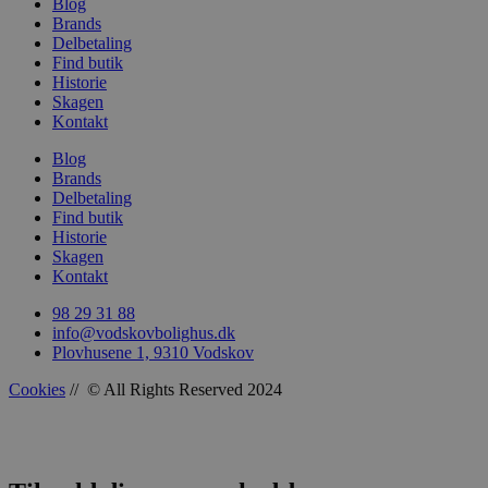
Blog
Brands
Delbetaling
Find butik
Historie
woocommerce_recently_viewed
Automattic In
Skagen
vodskovbolig
Kontakt
woocommerce_cart_hash
Automattic In
Blog
vodskovbolig
Brands
Delbetaling
Find butik
Historie
Skagen
Kontakt
woocommerce_items_in_cart
Automattic In
vodskovbolig
98 29 31 88
info@vodskovbolighus.dk
Plovhusene 1, 9310 Vodskov
Cookies
// © All Rights Reserved 2024
wp_woocommerce_session_[abcdef0123456789]
vodskovbolig
{32}