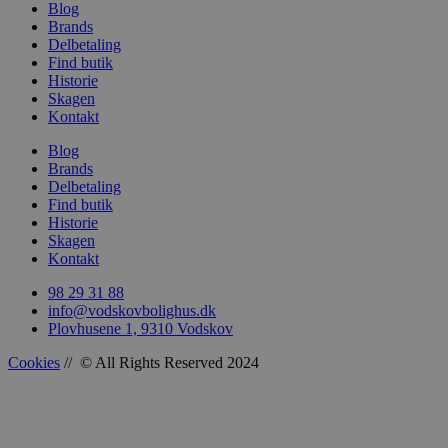
Blog
Brands
Delbetaling
Find butik
Historie
woocommerce_recently_viewed
Automattic In
vodskovbolig
Skagen
Kontakt
woocommerce_cart_hash
Automattic In
Blog
vodskovbolig
Brands
Delbetaling
Find butik
Historie
Skagen
Kontakt
woocommerce_items_in_cart
Automattic In
vodskovbolig
98 29 31 88
info@vodskovbolighus.dk
Plovhusene 1, 9310 Vodskov
Cookies
// © All Rights Reserved 2024
wp_woocommerce_session_[abcdef0123456789]
vodskovbolig
{32}