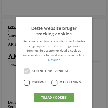
SEND
Forside
Dette website bruger
/
tracking cookies
Varer
/
Dette websted bruger cookies til at forbedre
AK 1310 RO Skrivebord
brugeroplevelsen. Ved at bruge vores
hjemmeside accepterer du alle cookies i
AK 1310 RO Skrivebord
overensstemmelse med vores cookiepolitik.
Detaljer
Naver Collection
STRENGT NØDVENDIGE
YDEEVNE
MÅLRETNING
TILLAD COOKIES
Det stilfulde skrivebord er oprindeligt designet til
Snedkernes Efterårsudstilling – et møbel med