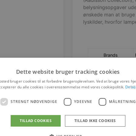
(Radisson Collection),
belysningsopgaver ude
ønskede man at bruge 
lyskilder, hvorfor lamp
Brands
Designere
Dette website bruger tracking cookies
sted bruger cookies til at forbedre brugeroplevelsen. Ved at bruge vores 
ccepterer du alle cookies i overensstemmelse med vores cookiepolitik.
Detalj
STRENGT NØDVENDIGE
YDEEVNE
MÅLRETNING
TILLAD COOKIES
TILLAD IKKE COOKIES