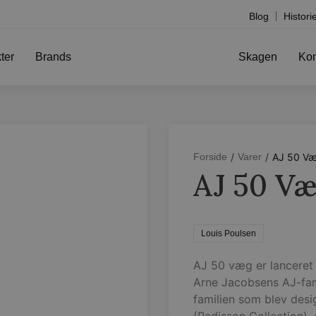
Blog
Histori
ter
Brands
Skagen
Kon
/
/
AJ 50 V
Forside
Varer
AJ 50 V
Louis Poulsen
AJ 50 væg er lanceret 
Arne Jacobsens AJ-fam
familien som blev desi