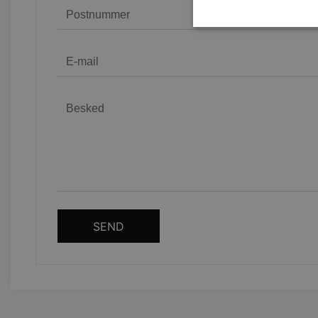
Strengt nødvendige cookies 
strengt nødvendige cookies.
Navn
CookieScriptConsent
woocommerce_recently_v
woocommerce_cart_hash
SEND
woocommerce_items_in_c
wp_woocommerce_session
{32}