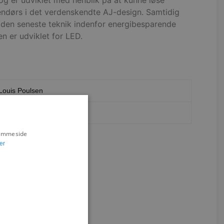
 og er udviklet med henblik på at kunne løse
ndørs i det verdenskendte AJ-design. Samtidig
den seneste teknik indenfor energibesparende
en er udviklet for LED.
Louis Poulsen
Arne Jacobsen
hjemmeside
er