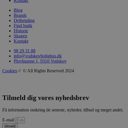
Kontakt
CookieScriptConsent
CookieScript
Blog
vodskovbolig
Brands
Delbetaling
Find butik
Historie
Skagen
Kontakt
98 29 31 88
info@vodskovbolighus.dk
Plovhusene 1, 9310 Vodskov
Cookies
// © All Rights Reserved 2024
woocommerce_recently_viewed
Automattic In
vodskovbolig
woocommerce_cart_hash
Automattic In
vodskovbolig
Tilmeld dig vores nyhedsbrev
Få information omkring de seneste, nyheder, tilbud og meget andet.
E-mail
woocommerce_items_in_cart
Automattic In
tilmeld
vodskovbolig