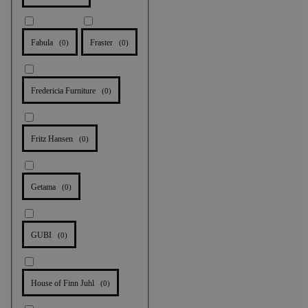
Fabula
Fraster
(
0
)
(
0
)
Fredericia Furniture
(
0
)
Fritz Hansen
(
0
)
Getama
(
0
)
GUBI
(
0
)
House of Finn Juhl
(
0
)