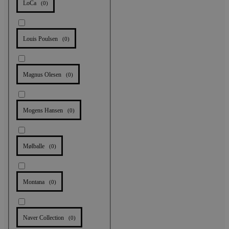
LoCa
(
0
)
Louis Poulsen
(
0
)
Magnus Olesen
(
0
)
Mogens Hansen
(
0
)
Mølballe
(
0
)
Montana
(
0
)
Naver Collection
(
0
)