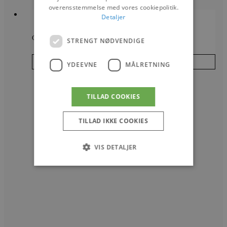
overensstemmelse med vores cookiepolitik.
Detaljer
Cimbrertyren
STRENGT NØDVENDIGE
Læs mere
YDEEVNE
MÅLRETNING
TILLAD COOKIES
TILLAD IKKE COOKIES
VIS DETALJER
Strengt nødvendige
Ydeevne
Målretning
Strengt nødvendige cookies tillader