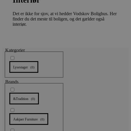
Det er ikke for sjov, at vi hedder Vodskov Bolighus. Her
finder du det meste til boligen, og det gælder også
interiør.
Kategorier
Lysestager
(
0
)
Brands
&Tradition
(
0
)
Aakjaer Furniture
(
0
)