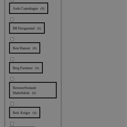
Audo Copenhagen
(
0
)
BB Designmind
(
0
)
Bent Hansen
(
0
)
Berg Furniture
(
0
)
Bernstorffsminde
Møbelfabrik
(
0
)
Brdr. Krüger
(
0
)