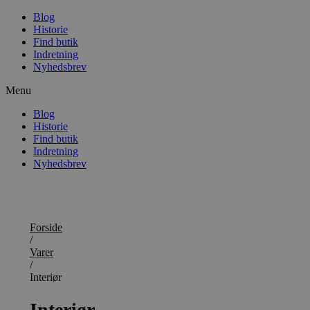
Blog
Historie
Find butik
Indretning
Nyhedsbrev
Menu
Blog
Historie
Find butik
Indretning
Nyhedsbrev
Forside
/
Varer
/
Interiør
Interiør