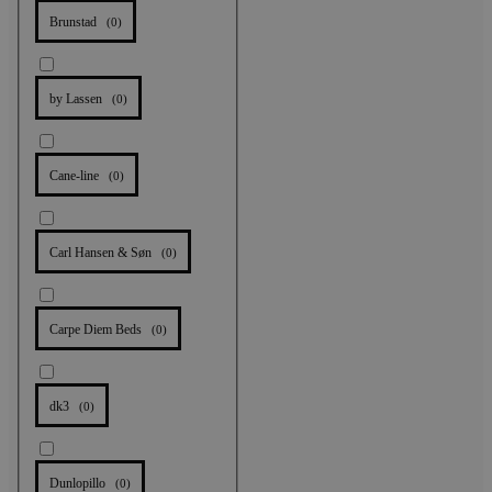
Brunstad
(
0
)
by Lassen
(
0
)
Cane-line
(
0
)
Carl Hansen & Søn
(
0
)
Carpe Diem Beds
(
0
)
dk3
(
0
)
Dunlopillo
(
0
)