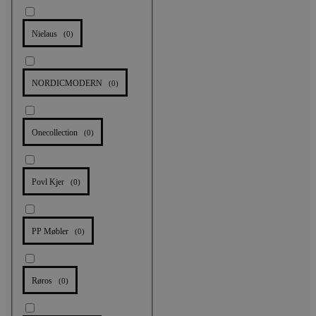
Nielaus
(
0
)
NORDICMODERN
(
0
)
Onecollection
(
0
)
Povl Kjer
(
0
)
PP Møbler
(
0
)
Røros
(
0
)