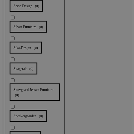
Secto Design
(
0
)
Sibast Furniture
(
0
)
Sika-Design
(
0
)
Skagerak
(
0
)
Skovgaard Jensen Furniture
(
0
)
Snedkergaarden
(
0
)