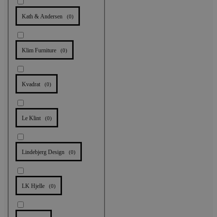
Kath & Andersen
(
0
)
Klim Furniture
(
0
)
Kvadrat
(
0
)
Le Klint
(
0
)
Lindebjerg Design
(
0
)
LK Hjelle
(
0
)