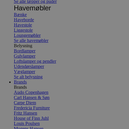
Se alle tæpper og puder
Havemøbler
Bænke
Haveborde
Havestole
Liggestole
Loungemøbler
Se alle havemøbler
Belysning
Bordlamper
Gulvlamper
Loftslamper og pendler
Udendørslamper
Væglamper
Se alt belysning
Brands
Brands
Audo Copenhagen
Carl Hansen & Søn
Carpe Diem
Fredericia Furniture
Fritz Hansen
House of Finn Juhl
Louis Poulsen
Mogens Hansen