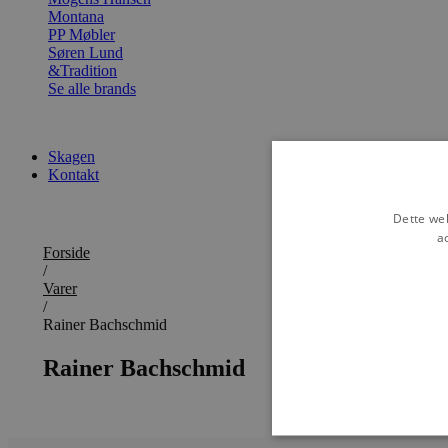
Montana
PP Møbler
Søren Lund
&Tradition
Se alle brands
Skagen
Kontakt
Dette web
a
Forside
/
Varer
/
Rainer Bachschmid
Rainer Bachschmid