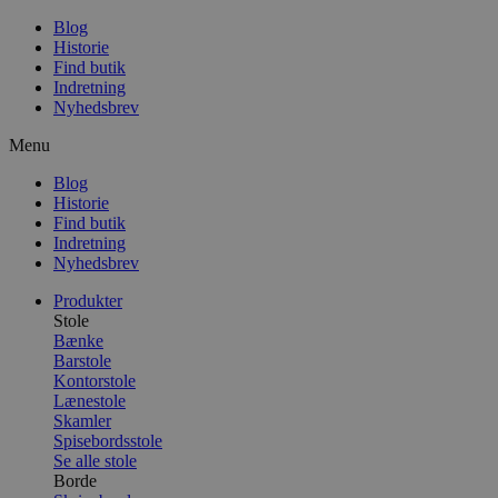
Blog
Historie
Find butik
Indretning
Nyhedsbrev
Menu
Blog
Historie
Find butik
Indretning
Nyhedsbrev
Produkter
Stole
Bænke
Barstole
Kontorstole
Lænestole
Skamler
Spisebordsstole
Se alle stole
Borde