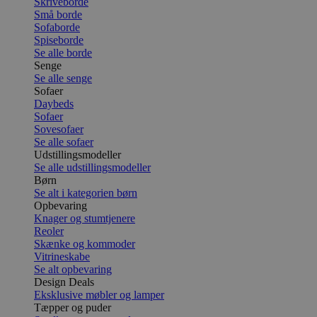
Skriveborde
Små borde
Sofaborde
Spiseborde
Se alle borde
Senge
Se alle senge
Sofaer
Daybeds
Sofaer
Sovesofaer
Se alle sofaer
Udstillingsmodeller
Se alle udstillingsmodeller
Børn
Se alt i kategorien børn
Opbevaring
Knager og stumtjenere
Reoler
Skænke og kommoder
Vitrineskabe
Se alt opbevaring
Design Deals
Eksklusive møbler og lamper
Tæpper og puder