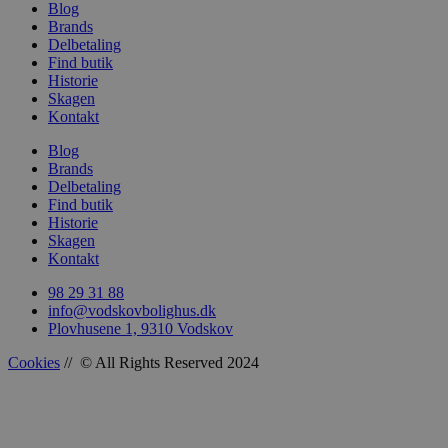
Blog
Brands
Delbetaling
sbjs_migrations
.vods
Find butik
Historie
Skagen
sbjs_current_add
.vods
Kontakt
Blog
Brands
sbjs_first
.vods
Delbetaling
Find butik
Historie
Skagen
Kontakt
sbjs_udata
.vods
98 29 31 88
info@vodskovbolighus.dk
Plovhusene 1, 9310 Vodskov
Cookies
// © All Rights Reserved 2024