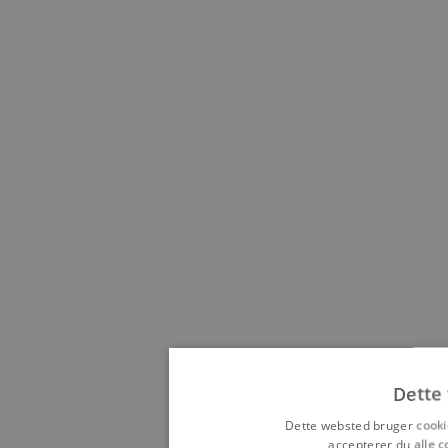
Dette
Dette websted bruger cooki
accepterer du alle 