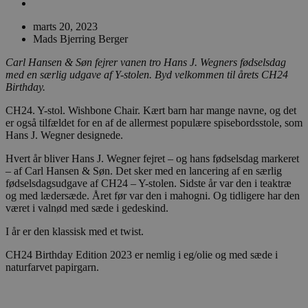
marts 20, 2023
Mads Bjerring Berger
Carl Hansen & Søn fejrer vanen tro Hans J. Wegners fødselsdag
med en særlig udgave af Y-stolen.
Byd velkommen til årets CH24
Birthday.
CH24. Y-stol. Wishbone Chair. Kært barn har mange navne, og det
er også tilfældet for en af de allermest populære spisebordsstole, som
Hans J. Wegner designede.
Hvert år bliver Hans J. Wegner fejret – og hans fødselsdag markeret
– af Carl Hansen & Søn. Det sker med en lancering af en særlig
fødselsdagsudgave af CH24 – Y-stolen. Sidste år var den i teaktræ
og med lædersæde. Året før var den i mahogni. Og tidligere har den
været i valnød med sæde i gedeskind.
I år er den klassisk med et twist.
CH24 Birthday Edition 2023 er nemlig i eg/olie og med sæde i
naturfarvet papirgarn.