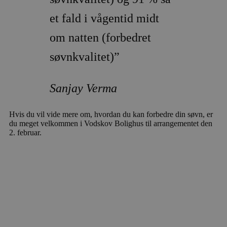
wp_woocommerce_session_[abcdef0123456789]
vodskovbolig
et fald i vågentid midt
{32}
om natten (forbedret
søvnkvalitet)”
Sanjay Verma
wc_cart_created
vodskovbolig
Hvis du vil vide mere om, hvordan du kan forbedre din søvn, er
du meget velkommen i Vodskov Bolighus til arrangementet den
2. februar.
wc_cart_hash_[abcdef0123456789]{32}
vodskovbolig