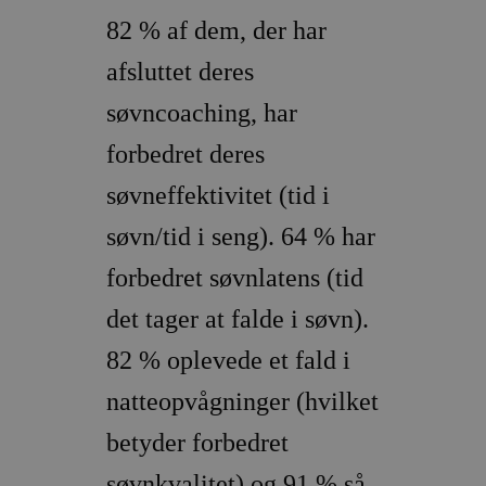
82 % af dem, der har
afsluttet deres
søvncoaching, har
forbedret deres
woocommerce_recently_viewed
Automattic In
vodskovbolig
søvneffektivitet (tid i
søvn/tid i seng). 64 % har
woocommerce_cart_hash
Automattic In
vodskovbolig
forbedret søvnlatens (tid
det tager at falde i søvn).
82 % oplevede et fald i
woocommerce_items_in_cart
Automattic In
vodskovbolig
natteopvågninger (hvilket
betyder forbedret
søvnkvalitet) og 91 % så