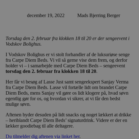
december 19, 2022
Mads Bjerring Berger
Torsdag den 2. februar fra klokken 18 til 20 er der sengeevent i
Vodskov Bolighus.
I Vodskov Bolighus er vi stolt forhandler af de luksuriøse senge
fra Carpe Diem Beds. Vi vil så gerne vise dem frem, og derfor
holder vi – i samarbejde med Carpe Diem Beds – sengeevent
torsdag den 2. februar fra klokken 18 til 20
.
Her får vi besøg af Lasse Just samt sengeekspert Sanjay Verma
fra Carpe Diem Beds. Lasse vil fortælle lidt om brandet Carpe
Diem Beds, mens Sanjay vil gøre os lidt klogere på, hvad søvn
egentlig gør for os, og hvordan vi sikrer, at vi får den bedst
mulige søvn.
Aftenen byder desuden på lidt snacks og noget lækkert at drikke
– heriblandt Carpe Diem Beds’ signaturdrink. Videre er der en
lækker goodiebag til alle deltagere.
Du tilmelder dig aftenen via linket her
.