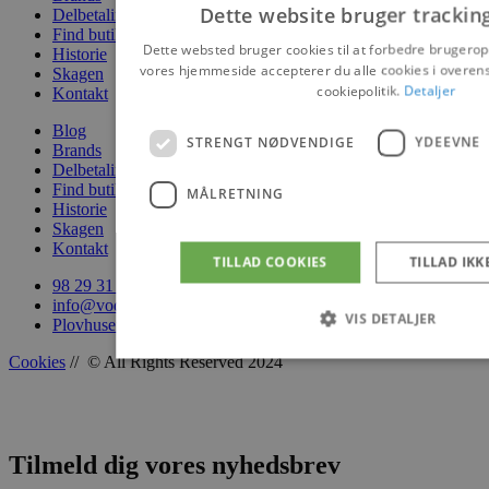
Dette website bruger trackin
Delbetaling
Find butik
Dette websted bruger cookies til at forbedre brugerop
Historie
vores hjemmeside accepterer du alle cookies i over
Skagen
cookiepolitik.
Detaljer
Kontakt
Blog
STRENGT NØDVENDIGE
YDEEVNE
Brands
Delbetaling
Find butik
MÅLRETNING
Historie
Skagen
Kontakt
TILLAD COOKIES
TILLAD IKK
98 29 31 88
info@vodskovbolighus.dk
VIS DETALJER
Plovhusene 1, 9310 Vodskov
Cookies
// © All Rights Reserved 2024
Strengt nødvendige
Ydeevne
Mål
Strengt nødvendige cookies tillader kernewebsfunktionalite
Tilmeld dig vores nyhedsbrev
kontostyring. Hjemmesiden kan ikke bruges korrekt uden s
cookies.