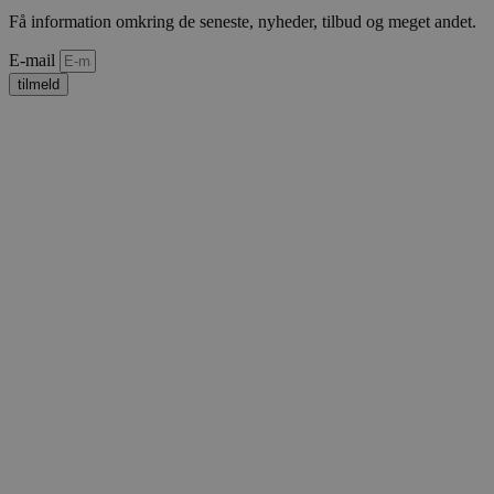
Få information omkring de seneste, nyheder, tilbud og meget andet.
Navn
Provi
CookieScriptConsent
Cookie
E-mail
vodsko
tilmeld
woocommerce_recently_viewed
Automa
vodsko
woocommerce_cart_hash
Automa
vodsko