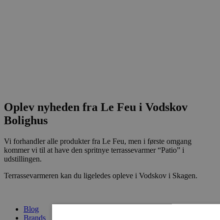
Oplev nyheden fra Le Feu i Vodskov
Bolighus
Vi forhandler alle produkter fra Le Feu, men i første omgang
kommer vi til at have den spritnye terrassevarmer “Patio” i
udstillingen.
Terrassevarmeren kan du ligeledes opleve i Vodskov i Skagen.
Blog
Brands