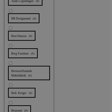
Audo Copenhagen
(
0
)
BB Designmind
(
0
)
Bent Hansen
(
0
)
Berg Furniture
(
0
)
Bernstorffsminde
Møbelfabrik
(
0
)
Brdr. Krüger
(
0
)
Brunstad
(
0
)