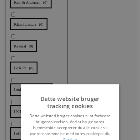
Kath & Andersen
(
0
)
Klim Furniture
(
0
)
Kvadrat
(
0
)
Le Klint
(
0
)
Lindebjerg Design
(
0
)
Dette website bruger
tracking cookies
LK Hjelle
(
0
)
Dette websted bruger cookies til at forbedre
brugeroplevelsen. Ved at bruge vores
hjemmeside accepterer du alle cookies i
overensstemmelse med vores cookiepolitik.
LoCa
(
0
)
Detaljer