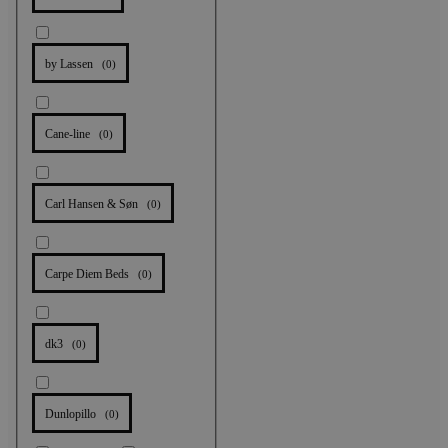
by Lassen
(
0
)
Cane-line
(
0
)
Carl Hansen & Søn
(
0
)
Carpe Diem Beds
(
0
)
dk3
(
0
)
Dunlopillo
(
0
)