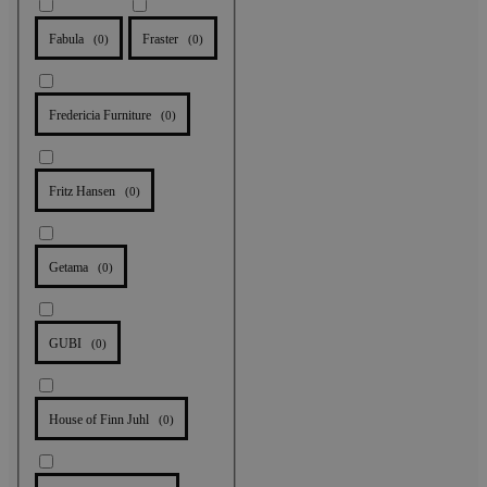
Fabula
Fraster
(
0
)
(
0
)
Fredericia Furniture
(
0
)
Fritz Hansen
(
0
)
Getama
(
0
)
GUBI
(
0
)
House of Finn Juhl
(
0
)