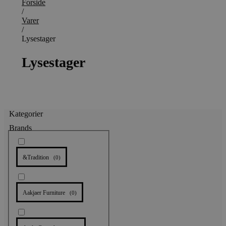
Forside
/
Varer
/
Lysestager
Lysestager
Kategorier
Brands
&Tradition
(
0
)
Aakjaer Furniture
(
0
)